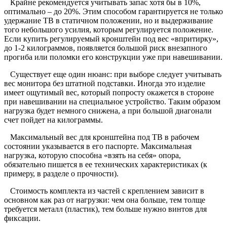
Крайне рекомендуется учитывать запас хотя бы в 10%,
оптимально – до 20%. Этим способом гарантируется не только
удержание ТВ в статичном положении, но и выдерживание
того небольшого усилия, которым регулируется положение.
Если купить регулируемый кронштейн под вес «впритирку»,
до 1-2 килограммов, появляется большой риск внезапного
прогиба или поломки его конструкции уже при навешивании.
Существует еще один нюанс: при выборе следует учитывать
вес монитора без штатной подставки. Иногда это изделие
имеет ощутимый вес, который попросту окажется в стороне
при навешивании на специальное устройство. Таким образом
нагрузка будет немного снижена, а при большой диагонали
счет пойдет на килограммы.
Максимальный вес для кронштейна под ТВ в рабочем
состоянии указывается в его паспорте. Максимальная
нагрузка, которую способна «взять на себя» опора,
обязательно пишется в ее технических характеристиках (к
примеру, в разделе о прочности).
Стоимость комплекта из частей с креплением зависит в
основном как раз от нагрузки: чем она больше, тем толще
требуется металл (пластик), тем больше нужно винтов для
фиксации.