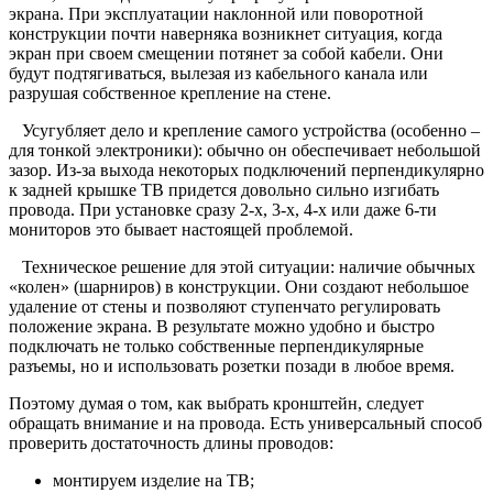
экрана. При эксплуатации наклонной или поворотной
конструкции почти наверняка возникнет ситуация, когда
экран при своем смещении потянет за собой кабели. Они
будут подтягиваться, вылезая из кабельного канала или
разрушая собственное крепление на стене.
Усугубляет дело и крепление самого устройства (особенно –
для тонкой электроники): обычно он обеспечивает небольшой
зазор. Из-за выхода некоторых подключений перпендикулярно
к задней крышке ТВ придется довольно сильно изгибать
провода. При установке сразу 2-х, 3-х, 4-х или даже 6-ти
мониторов это бывает настоящей проблемой.
Техническое решение для этой ситуации: наличие обычных
«колен» (шарниров) в конструкции. Они создают небольшое
удаление от стены и позволяют ступенчато регулировать
положение экрана. В результате можно удобно и быстро
подключать не только собственные перпендикулярные
разъемы, но и использовать розетки позади в любое время.
Поэтому думая о том, как выбрать кронштейн, следует
обращать внимание и на провода. Есть универсальный способ
проверить достаточность длины проводов:
монтируем изделие на ТВ;