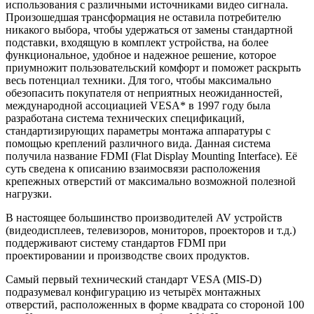
использования с различными источниками видео сигнала.
Произошедшая трансформация не оставила потребителю
никакого выбора, чтобы удержаться от замены стандартной
подставки, входящую в комплект устройства, на более
функциональное, удобное и надежное решение, которое
приумножит пользовательский комфорт и поможет раскрыть
весь потенциал техники. Для того, чтобы максимально
обезопасить покупателя от неприятных неожиданностей,
международной ассоциацией VESA* в 1997 году была
разработана система технических спецификаций,
стандартизирующих параметры монтажа аппаратуры с
помощью креплений различного вида. Данная система
получила название FDMI (Flat Display Mounting Interface). Её
суть сведена к описанию взаимосвязи расположения
крепежных отверстий от максимально возможной полезной
нагрузки.
В настоящее большинство производителей AV устройств
(видеодисплеев, телевизоров, мониторов, проекторов и т.д.)
поддерживают систему стандартов FDMI при
проектировании и производстве своих продуктов.
Самый первый технический стандарт VESA (MIS-D)
подразумевал конфигурацию из четырёх монтажных
отверстий, расположенных в форме квадрата со стороной 100