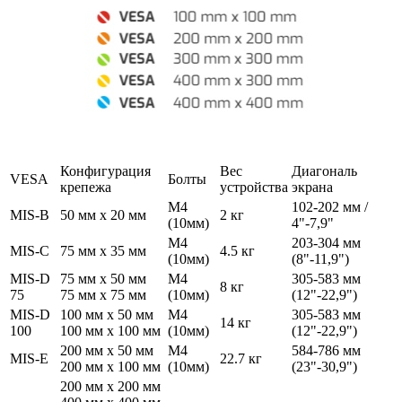
Конфигурация
Вес
Диагональ
VESA
Болты
крепежа
устройства
экрана
M4
102-202 мм /
MIS-B
50 мм x 20 мм
2 кг
(10мм)
4"-7,9"
M4
203-304 мм
MIS-С
75 мм x 35 мм
4.5 кг
(10мм)
(8"-11,9")
MIS-D
75 мм x 50 мм
M4
305-583 мм
8 кг
75
75 мм x 75 мм
(10мм)
(12"-22,9")
MIS-D
100 мм x 50 мм
M4
305-583 мм
14 кг
100
100 мм x 100 мм
(10мм)
(12"-22,9")
200 мм x 50 мм
M4
584-786 мм
MIS-E
22.7 кг
200 мм x 100 мм
(10мм)
(23"-30,9")
200 мм x 200 мм