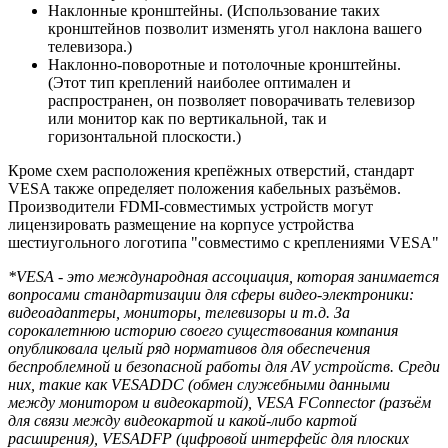
Наклонные кронштейны. (Использование таких
кронштейнов позволит изменять угол наклона вашего
телевизора.)
Наклонно-поворотные и потолочные кронштейны.
(Этот тип креплений наиболее оптимален и
распространен, он позволяет поворачивать телевизор
или монитор как по вертикальной, так и
горизонтальной плоскости.)
Кроме схем расположения крепёжных отверстий, стандарт
VESA также определяет положения кабельных разъёмов.
Производители FDMI-совместимых устройств могут
лицензировать размещение на корпусе устройства
шестиугольного логотипа "совместимо с креплениями VESA"
*VESA - это международная ассоциация, которая занимается
вопросами стандартизации для сферы видео-электроники:
видеоадаптеры, мониторы, телевизоры и т.д. За
сорокалетнюю историю своего существования компания
опубликовала целый ряд нормативов для обеспечения
беспроблемной и безопасной работы для AV устройств. Среди
них, такие как VESADDC (обмен служебными данными
между монитором и видеокартой), VESA FСonnector (разъём
для связи между видеокартой и какой-либо картой
расширения), VESADFP (цифровой интерфейс для плоских