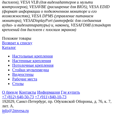
дисплеев), VESA VLB (для видеоадаптеров и мульти
контроллеров), VESAVBE (расширение для BIOS), VESA EDID
(формат информации о подключенном мониторе и его
возможностях), VESA DPMS (управление питанием
монитора), VESADisplayPort (интерфейс для соединения
аудио- и видеоаппаратуры) и, наконец, VESAFDMI (стандарт
креплений для дисплеев с плоским экраном)
Похожие товары
Возврат к списку
Каталог
Настольные крепления
Настенные крепления
Потолочные крепления
Стойки мультимедиа
Видеостены
Рабочие места
Столы
О бренде
Контакты
Информация
Где купить
+7 (812) 640-50-73
+7 (911) 840-10-73
192029,
Санкт-Петербург
,
пр. Обуховской Обороны, д. 76, к. 7,
лит. А.
info@2mvesa.ru