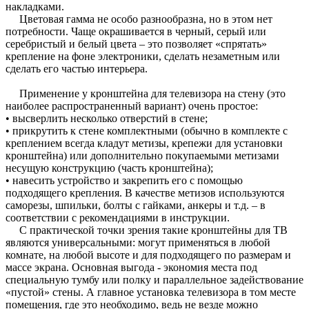
накладками.
Цветовая гамма не особо разнообразна, но в этом нет
потребности. Чаще окрашивается в черный, серый или
серебристый и белый цвета – это позволяет «спрятать»
крепление на фоне электроники, сделать незаметным или
сделать его частью интерьера.
Применение у кронштейна для телевизора на стену (это
наиболее распространенный вариант) очень простое:
• высверлить несколько отверстий в стене;
• прикрутить к стене комплектными (обычно в комплекте с
креплением всегда кладут метизы, крепежи для установки
кронштейна) или дополнительно покупаемыми метизами
несущую конструкцию (часть кронштейна);
• навесить устройство и закрепить его с помощью
подходящего крепления. В качестве метизов используются
саморезы, шпильки, болты с гайками, анкеры и т.д. – в
соответствии с рекомендациями в инструкции.
С практической точки зрения такие кронштейны для ТВ
являются универсальными: могут применяться в любой
комнате, на любой высоте и для подходящего по размерам и
массе экрана. Основная выгода - экономия места под
специальную тумбу или полку и параллельное задействование
«пустой» стены. А главное установка телевизора в том месте
помещения, где это необходимо, ведь не везде можно